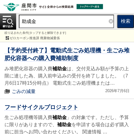
検索
絞り込まれた条件[タップすると解除できます]
ゼロカーボン推進課 廃棄物減量係
【予約受付終了】電動式生ごみ処理機・生ごみ堆
肥化容器への購入費補助制度
み堆肥化容器の購入費
補助金
は、交付見込み額が予算の上
限に達した為、購入前申込みの受付を終了しました。 （7
月6日17時15分時点） 電動式生ごみ処理機または…
2026年7月6日
ごみの減量
フードサイクルプロジェクト
生ごみ処理機等購入費
補助金
」の対象です。ただし、予算
に限りがありますので、
補助金
を申請する場合は必ず購入
前に担当へお問い合わせください。 関連情報 …