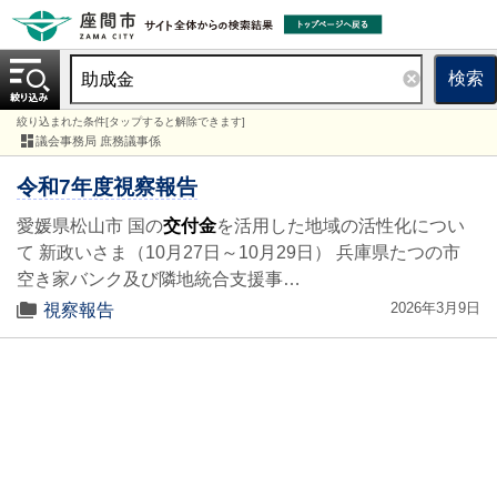
検索
絞り込まれた条件[タップすると解除できます]
議会事務局 庶務議事係
令和7年度視察報告
愛媛県松山市 国の
交付金
を活用した地域の活性化につい
て 新政いさま（10月27日～10月29日） 兵庫県たつの市
空き家バンク及び隣地統合支援事…
2026年3月9日
視察報告